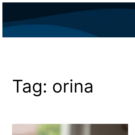
Skip
to
content
Tag:
orina